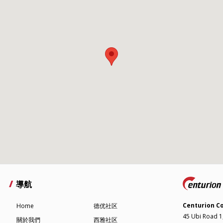
導航
Centurion C
Home
德优社区
45 Ubi Road 1
關於我們
西雅社区