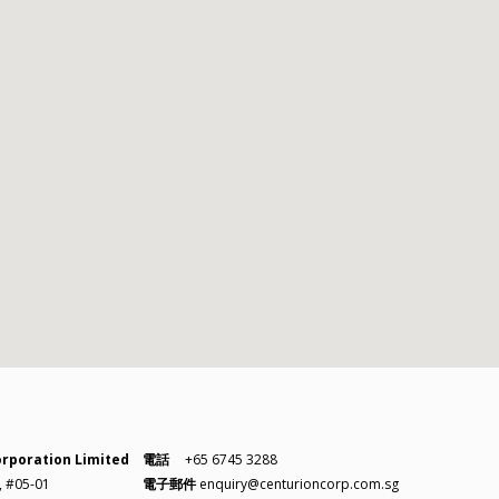
orporation Limited
電話
+65 6745 3288
, #05-01
電子郵件
enquiry@centurioncorp.com.sg