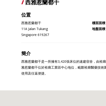
西雅惹蘭都干
位置
西雅惹蘭都干
樓面面積
11A Jalan Tukang
地盤面積
Singapore 619267
簡介
西雅惹蘭都干是一所擁有3,420張床位的速建宿舍，由裕
雅惹蘭都干位於裕廊工業區中心地位，毗鄰裕廊醫藥技術
使用及往返便捷。